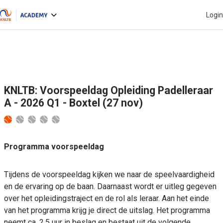
Ga naar hoofdinhoud
Login
Zijpaneel
KNLTB: Voorspeeldag Opleiding Padelleraar
A - 2026 Q1 - Boxtel (27 nov)
Programma voorspeeldag
Tijdens de voorspeeldag kijken we naar de speelvaardigheid
en de ervaring op de baan. Daarnaast wordt er uitleg gegeven
over het opleidingstraject en de rol als leraar. Aan het einde
van het programma krijg je direct de uitslag. Het programma
neemt ca. 2,5 uur in beslag en bestaat uit de volgende